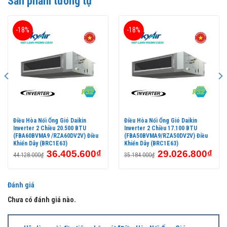
Sản phẩm tương tự
(
FDMNQ30MV1/RNQ30MV1
) điều khiển không dây (BRC4C64-9)
thuộc dòng điều hòa thương mại được sản xuất tại Thái Lan trên
dây chuyền hiện đại tiến tiến của Nhật Bản.
-18%
-18%
Điều Hòa Nối Ống Gió Daikin
Điều Hòa Nối Ống Gió Daikin
Inverter 2 Chiều 20.500 BTU
Inverter 2 Chiều 17.100 BTU
(FBA60BVMA9 /RZA60DV2V) Điều
(FBA50BVMA9/RZA50DV2V) Điều
Khiển Dây (BRC1E63)
Khiển Dây (BRC1E63)
36.405.600
₫
29.026.800
₫
44.128.000
₫
35.184.000
₫
Đánh giá
Chưa có đánh giá nào.