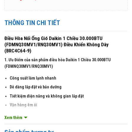
THÔNG TIN CHI TIẾT
Điều Hòa Nối Ống Gió Daikin 1 Chiều 30.000BTU
(FDMNQ30MV1/RNQ30MV1) Điều Khiển Không Dây
(BRC4C64-9)
1. Ưu Điểm của sản phẩm điều hòa Daikin 1 Chiều 30.000BTU
(FDMNQ30MV1/RNQ30MV1)
Công suất làm lạnh nhanh
Dễ dàng lắp đặt và bảo dưỡng
Tiết kiệm điện năng và không gian lắp đặt
Vận hàng êm ái
2. Thông số kỹ thuật và tính năng
Xem thêm
Điều hòa nối ống gió 1 chiều 30.000BTU