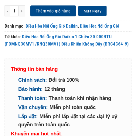
Điều Hòa Nối Ống Gió Daikin 1 Chiều 30.000BTU (FDMNQ30MV1 /RNQ30MV1) Điều 
Thêm vào giỏ hàng
Mua Ngay
Danh mục:
Điều Hòa Nối Ống Gió Daikin
,
Điều Hòa Nối Ống Gió
Từ khóa:
Điều Hòa Nối Ống Gió Daikin 1 Chiều 30.000BTU
(FDMNQ30MV1 /RNQ30MV1) Điều Khiển Không Dây (BRC4C64-9)
Thông tin bán hàng
Chính sách:
Đổi trả 100%
Bảo hành:
12 tháng
Thanh toán:
Thanh toán khi nhận hàng
Vận chuyển:
Miễn phí toàn quốc
Lắp đặt:
Miễn phí lắp đặt tại các đại lý uỷ
quyền trên toàn quốc
Khuyến mại hot nhất: