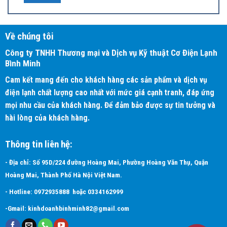
Về chúng tôi
Công ty TNHH Thương mại và Dịch vụ Kỹ thuật Cơ Điện Lạnh
Bình Minh
Cam kết mang đến cho khách hàng các sản phẩm và dịch vụ
điện lạnh chất lượng cao nhất với mức giá cạnh tranh, đáp ứng
mọi nhu cầu của khách hàng. Để đảm bảo được sự tin tưởng và
hài lòng của khách hàng.
Thông tin liên hệ:
Cánh tản nhiệt dàn nóng được xử lý chống ăn mòn
- Địa chỉ: Số 95D/224 đường Hoàng Mai, Phường Hoàng Văn Thụ, Quận
Để nâng cao độ bền bằng cách cải thiện khả năng chịu đựng ăn
Hoàng Mai, Thành Phố Hà Nội Việt Nam.
mòn do muối và ô nhiễm không khí, dàn lạnh
FDMNQ30MV1
thuộc
hệ thống
điều hòa Daikin
nối ống gió trao đổi nhiệt được xử lý
- Hotline:
0972935888
hoặc
0334162999
chống ăn mòn (đã được xử lý sơ bộ bằng acryl) được sử dụng cho
-Gmail:
kinhdoanhbinhminh82@gmail.com
dàn trao đổi nhiệt tại dàn nóng
RNQ30MV1
của
điều hòa nối ống
gió Daikin