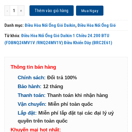
Điều Hòa Nối Ống Gió Daikin 1 Chiều 24.200 BTU (FDBNQ24MV1V /RNQ24MV1V) Điề
Thêm vào giỏ hàng
Mua Ngay
Danh mục:
Điều Hòa Nối Ống Gió Daikin
,
Điều Hòa Nối Ống Gió
Từ khóa:
Điều Hòa Nối Ống Gió Daikin 1 Chiều 24.200 BTU
(FDBNQ24MV1V /RNQ24MV1V) Điều Khiển Dây (BRC2E61)
Thông tin bán hàng
Chính sách:
Đổi trả 100%
Bảo hành:
12 tháng
Thanh toán:
Thanh toán khi nhận hàng
Vận chuyển:
Miễn phí toàn quốc
Lắp đặt:
Miễn phí lắp đặt tại các đại lý uỷ
quyền trên toàn quốc
Khuyến mại hot nhất: