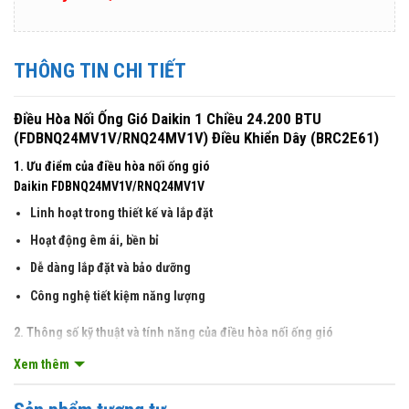
THÔNG TIN CHI TIẾT
Điều Hòa Nối Ống Gió Daikin 1 Chiều 24.200 BTU
(FDBNQ24MV1V/RNQ24MV1V) Điều Khiển Dây (BRC2E61)
1. Ưu điểm của điều hòa nối ống gió
Daikin FDBNQ24MV1V/RNQ24MV1V
Linh hoạt trong thiết kế và lắp đặt
Hoạt động êm ái, bền bỉ
Dễ dàng lắp đặt và bảo dưỡng
Công nghệ tiết kiệm năng lượng
2. Thông số kỹ thuật và tính năng của điều hòa nối ống gió
Daikin FDBNQ24MV1V/RNQ24MV1V
Xem thêm
– Nhỏ gọn: dàn lạnh nhỏ, nhẹ, dễ lắp đặt dàn lạnh
điều hòa nối ống
gió Daikin
FDBNQ24MV1V/RNQ24MV1V