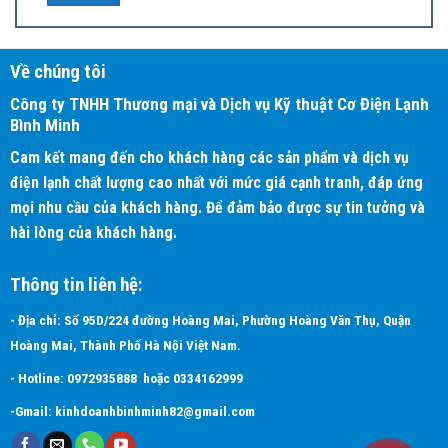
Về chúng tôi
Công ty TNHH Thương mại và Dịch vụ Kỹ thuật Cơ Điện Lạnh
Bình Minh
Cam kết mang đến cho khách hàng các sản phẩm và dịch vụ
điện lạnh chất lượng cao nhất với mức giá cạnh tranh, đáp ứng
mọi nhu cầu của khách hàng. Để đảm bảo được sự tin tưởng và
hài lòng của khách hàng.
– Hoạt động êm ái
Thông tin liên hệ:
+ Được trang bị lưới bảo vệ dạng khí động học (Áp dụng với model
- Địa chỉ: Số 95D/224 đường Hoàng Mai, Phường Hoàng Văn Thụ, Quận
RNQ30-48M
Hoàng Mai, Thành Phố Hà Nội Việt Nam.
Để ngăn chặn dòng xoáy và giúp máy hoạt động êm ái, các đường
- Hotline:
0972935888
hoặc
0334162999
cong của lưới bảo vệ được tối ưu hóa để chịu được các dòng gió thổi
-Gmail:
kinhdoanhbinhminh82@gmail.com
ra.