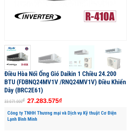
Điều Hòa Nối Ống Gió Daikin 1 Chiều 24.200
BTU (FDBNQ24MV1V /RNQ24MV1V) Điều Khiển
Dây (BRC2E61)
27.283.575
₫
₫
33.071.000
Công ty TNHH Thương mại và Dịch vụ Kỹ thuật Cơ Điện
Lạnh Bình Minh