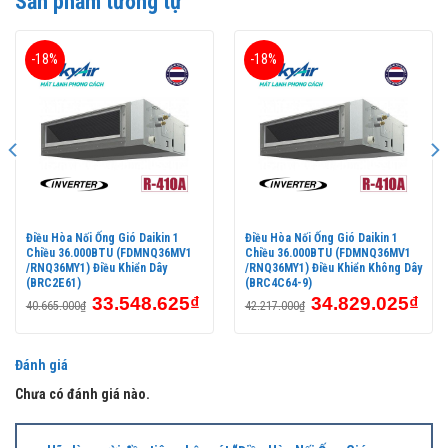
Sản phẩm tương tự
a, Dàn lạnh
-18%
-18%
Điều Hòa Nối Ống Gió Daikin 1
Điều Hòa Nối Ống Gió Daikin 1
Chiều 36.000BTU (FDMNQ36MV1
Chiều 36.000BTU (FDMNQ36MV1
/RNQ36MY1) Điều Khiển Dây
/RNQ36MY1) Điều Khiển Không Dây
(BRC2E61)
(BRC4C64-9)
33.548.625
₫
34.829.025
₫
40.665.000
₫
42.217.000
₫
Đánh giá
Chưa có đánh giá nào.