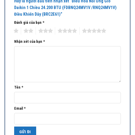
Hãy là người đầu tiên nhận xét “Điều Hòa Nối Ống Gió
Daikin 1 Chiều 24.200 BTU (FDBNQ24MV1V /RNQ24MV1V)
Điều Khiển Dây (BRC2E61)”
– Vận hành êm
Đánh giá của bạn
*
– Điều hòa không khí đồng thời cho 2 phòng và lưới thông gió (thông
1
2
3
4
5
gió mở)
Nhận xét của bạn
*
Khi điều hòa đồng thời cả 2 phòng, gió cấp cho từng phòng phải được
tuần hoàn trở lại máy điều hòa. Để đảm bảo điều này, phải lắp hệ
thống thông gió cho từng phòng, cần có cửa thông gió ngăn trên
vách tường hoặc dưới cửa giữa phòng.
b, Dàn nóng
Tên
*
Email
*