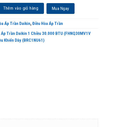
Daikin 1 Chiều 30.000 BTU (FHNQ30MV1V /RNQ30MV1V) Điều Khiển Dây (BR
Thêm vào giỏ hàng
Mua Ngay
òa Áp Trần Daikin
,
Điều Hòa Áp Trần
a Áp Trần Daikin 1 Chiều 30.000 BTU (FHNQ30MV1V
u Khiển Dây (BRC1NU61)