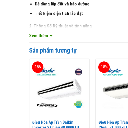
Dễ dàng lắp đặt và bảo dưỡng
Tiết kiệm diện tích lắp đặt
2. Thông Số Kỹ thuật và tính năng
Xem thêm
Điều Hòa Áp Trần Daikin 1 Chiều 30.000 BTU
(
FH
với model kiểu dáng mới nhất năm 2016, sử dụng 
Sản phẩm tương tự
nhà của bạn cũng như bầu khí quyển trên Trái Đất
-18%
-18%
ikin 1
Điều Hòa Áp Trần Daikin
Điều Hòa Áp Trần
(FHNQ30MV1
Inverter 2 Chiều 48.000BTU
Chiều 21.000 BT