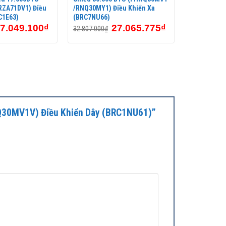
ZA71DV1) Điều
/RNQ30MY1) Điều Khiển Xa
C1E63)
(BRC7NU66)
7.049.100
₫
27.065.775
₫
32.807.000
₫
RNQ30MV1V) Điều Khiển Dây (BRC1NU61)”