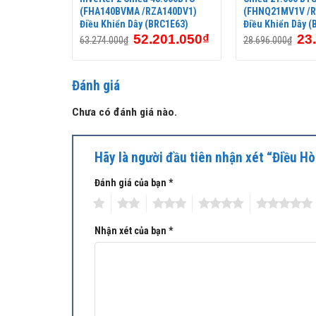
hiển Dây
(FHA140BVMA /RZA140DV1)
(FHNQ21MV1V /
Điều Khiển Dây (BRC1E63)
Điều Khiển Dây 
61.825
₫
52.201.050
₫
23
63.274.000
₫
28.696.000
₫
Đánh giá
Chưa có đánh giá nào.
Hãy là người đầu tiên nhận xét “Điều
Đánh giá của bạn
*
1
2
3
4
5
Nhận xét của bạn
*