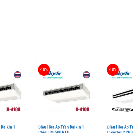
NQ30MV1V/RNQ30MV1V
) Điều Khiển Dây (BRC1NU61) là một trong c
môi chất làm lạnh sạch Gas R410A thân thiện với môi trường đem lại
-18%
-18%
 Daikin 1
Điều Hòa Áp Trần Daikin 1
Điều Hòa Áp T
U
Chiều 34.500 BTU
Inverter 2 Ch