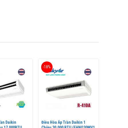
ác dòng điều hòa thương mại bán chạy nhất hiện nay
 một không gian sống tươi mát, trong lành cho ngôi
-18%
rần Daikin
Điều Hòa Áp Trần Daikin 1
iều 17.000BTU
Chiều 30.000 BTU (FHNQ30MV1