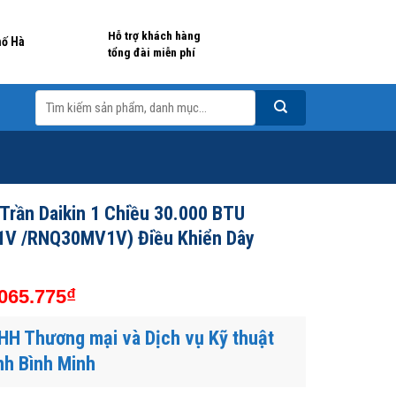
Hỗ trợ khách hàng
hố Hà
tổng đài miễn phí
Tìm
kiếm:
Trần Daikin 1 Chiều 30.000 BTU
V /RNQ30MV1V) Điều Khiển Dây
₫
065.775
HH Thương mại và Dịch vụ Kỹ thuật
nh Bình Minh