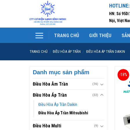
Skip
HOTLINE:
to
HN: Số 95D
content
Nội, Việt N
TRANG CHỦ
GIỚI THIỆU
SẢ
TRANG CHỦ
/
ĐIỀU HÒA ÁP TRẦN
/
ĐIỀU HÒA ÁP TRẦN DAIKIN
Danh mục sản phẩm
-18%
Điều Hòa Âm Trần
(74)
Điều Hòa Áp Trần
(32)
Điều Hòa Áp Trần Daikin
Điều Hòa Áp Trần Mitsubishi
Điều Hòa Multi
(9)