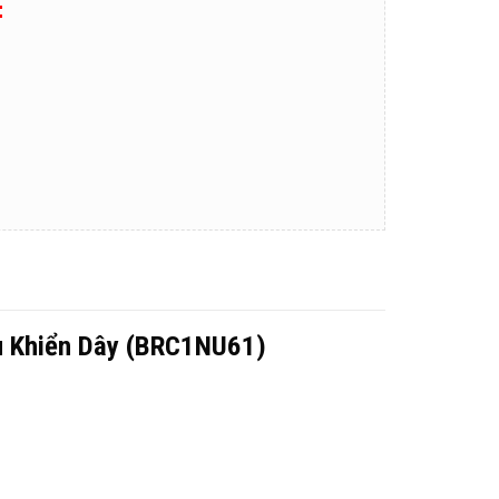
:
u Khiển Dây (BRC1NU61)