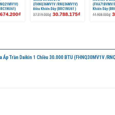
RNQ21MV1V)
(FHNQ36MV1V /RNQ36MV1V)
(FHA71BVMV/R
(BRC1NU61)
Điều Khiển Dây (BRC1NU61 )
Khiển Dây (BR
.674.200
₫
30.788.175
₫
3
37.319.000
₫
44.908.000
₫
 Hòa Áp Trần Daikin 1 Chiều 30.000 BTU (FHNQ30MV1V /