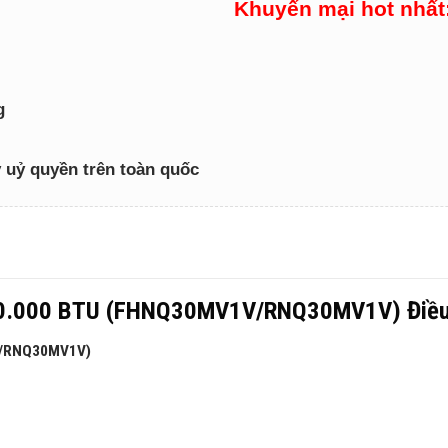
Khuyến mại hot nhất
g
lý uỷ quyền trên toàn quốc
u 30.000 BTU (FHNQ30MV1V/RNQ30MV1V) Điề
V/RNQ30MV1V)