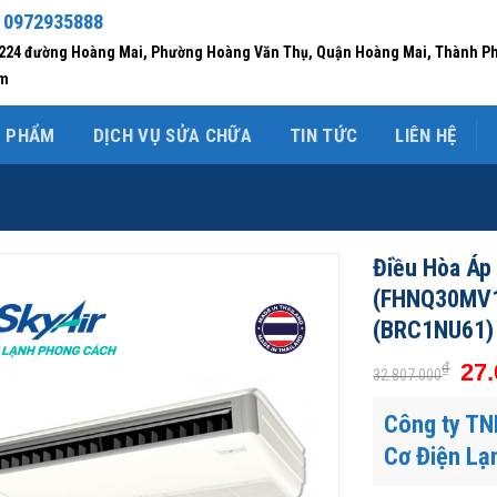
 0972935888
/224 đường Hoàng Mai, Phường Hoàng Văn Thụ, Quận Hoàng Mai, Thành P
am
N PHẨM
DỊCH VỤ SỬA CHỮA
TIN TỨC
LIÊN HỆ
Điều Hòa Áp 
(FHNQ30MV1
(BRC1NU61)
₫
27.
32.807.000
Công ty TN
Cơ Điện Lạ