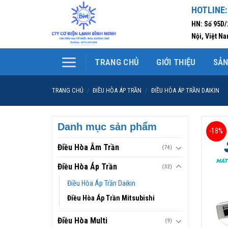
Skip
HOTLINE:
to
HN: Số 95D
content
Nội, Việt N
TRANG CHỦ
GIỚI THIỆU
SẢ
TRANG CHỦ
/
ĐIỀU HÒA ÁP TRẦN
/
ĐIỀU HÒA ÁP TRẦN DAIKIN
Danh mục sản phẩm
-18%
Điều Hòa Âm Trần
(74)
Điều Hòa Áp Trần
(32)
Điều Hòa Áp Trần Daikin
Điều Hòa Áp Trần Mitsubishi
Điều Hòa Multi
(9)