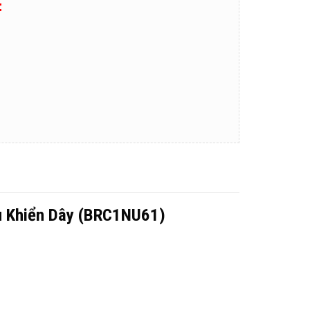
:
u Khiển Dây (BRC1NU61)