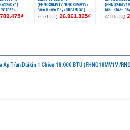
ZA125DY1)
(FHNQ30MV1V /RNQ30MV1V)
(FHNQ24MV1V
BRC1E63)
Điều Khiển Dây (BRC1NU61)
Điều Khiển Dâ
.789.475
₫
26.961.825
₫
2
32.681.000
₫
32.516.000
₫
 Hòa Áp Trần Daikin 1 Chiều 18.000 BTU (FHNQ18MV1V /
ản phẩm đa dạng phong phú nhiều chủng loại (Dàn lạnh cassette âm 