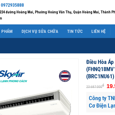
 0972935888
/224 đường Hoàng Mai, Phường Hoàng Văn Thụ, Quận Hoàng Mai, Thành P
am
N PHẨM
DỊCH VỤ SỬA CHỮA
TIN TỨC
LIÊN HỆ
Điều Hòa Áp 
(FHNQ18MV1
(BRC1NU61)
₫
19.
23.687.000
Công ty TN
Cơ Điện Lạ