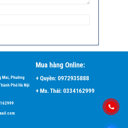
Mua hàng Online:
+
Quyền:
0972935888
g Mai, Phường
Thành Phố Hà Nội
+ Ms. Thái:
0334162999
4162999
ail.com