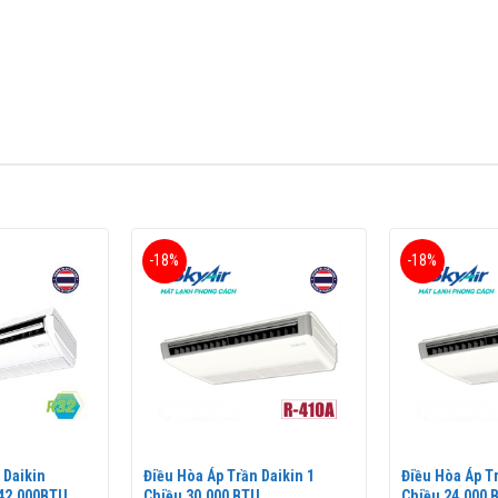
Q18MV1V/RNQ18MV1V
) thuộc dòng
điều hoà thương mại
của thương h
 gọn gàng khi không sử dụng.
-18%
-18%
 Daikin
Điều Hòa Áp Trần Daikin 1
Điều Hòa Áp Tr
 42.000BTU
Chiều 30.000 BTU
Chiều 24.000 