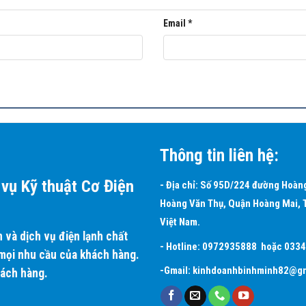
Email
*
Thông tin liên hệ:
vụ Kỹ thuật Cơ Điện
- Địa chỉ: Số 95D/224 đường Hoàn
Hoàng Văn Thụ, Quận Hoàng Mai, 
Việt Nam.
và dịch vụ điện lạnh chất
- Hotline:
0972935888
hoặc
033
 mọi nhu cầu của khách hàng.
-Gmail:
kinhdoanhbinhminh82@gm
hách hàng.