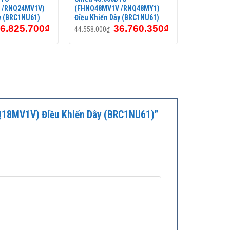
 /RNQ24MV1V)
(FHNQ48MV1V /RNQ48MY1)
y (BRC1NU61)
Điều Khiển Dây (BRC1NU61)
6.825.700
₫
36.760.350
₫
44.558.000
₫
RNQ18MV1V) Điều Khiển Dây (BRC1NU61)”
trần,
dàn lạnh áp trần
, dàn lạnh nối ống gió, dàn lạnh