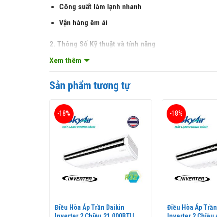
Công suất làm lạnh nhanh
Vận hàng êm ái
2. Thông Số Kỹ thuật và tính năng
Xem thêm
Điều hòa ap trần
Daikin 1 Chiều 18.000 BTU (
FHN
Nắp của điều hoà thương mại áp trần Daikin đóng
Sản phẩm tương tự
-18%
-18%
ikin 1
Điều Hòa Áp Trần Daikin
Điều Hòa Áp Trần
Inverter 2 Chiều 21.000BTU
Inverter 2 Chiều