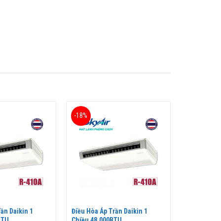
iêu Daikin với thiết kế tinh tế, kiểu dáng hiện đại.
-18%
ần Daikin 1
Điều Hòa Áp Trần Daikin 1
BTU
Chiều 48.000BTU