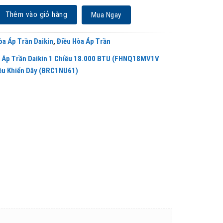
Daikin 1 Chiều 18.000 BTU (FHNQ18MV1V /RNQ18MV1V) Điều Khiển Dây (BR
Thêm vào giỏ hàng
Mua Ngay
òa Áp Trần Daikin
,
Điều Hòa Áp Trần
a Áp Trần Daikin 1 Chiều 18.000 BTU (FHNQ18MV1V
u Khiển Dây (BRC1NU61)