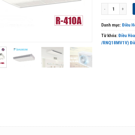
Điều Hòa Áp Trần 
Danh mục:
Điều H
Từ khóa:
Điều Hò
/RNQ18MV1V) Điề