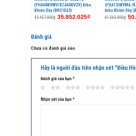
Q21MV1V)
(FHA60BVMV/RZA60DV2V) Điều
(FHA125BVMA /R
C1NU61)
Khiển Dây (BRC1E63)
Điều Khiển Dây (
74.200
₫
35.852.025
₫
50
43.457.000
₫
61.563.000
₫
Đánh giá
Chưa có đánh giá nào.
Hãy là người đầu tiên nhận xét “Điều
Đánh giá của bạn
*
1
2
3
4
5
Nhận xét của bạn
*
Dàn lạnh đa dạng
Daikin đáp ứng mọi nhu cầu khách hàng với dãy s
tủ đứng đặt sàn) và nguồn điện (1 pha và 3 pha)