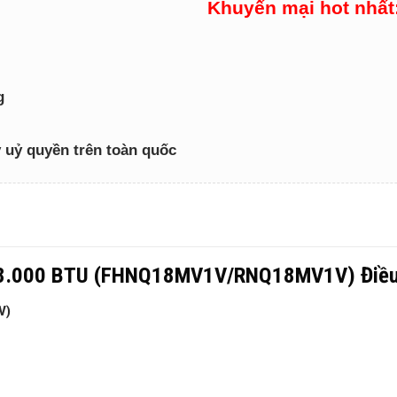
Khuyến mại hot nhất
g
lý uỷ quyền trên toàn quốc
u 18.000 BTU (FHNQ18MV1V/RNQ18MV1V) Điề
V)