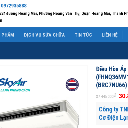
 0972935888
/224 đường Hoàng Mai, Phường Hoàng Văn Thụ, Quận Hoàng Mai, Thành P
am
N PHẨM
DỊCH VỤ SỬA CHỮA
TIN TỨC
LIÊN HỆ
Điều Hòa Áp
(FHNQ36MV1
(BRC7NU66)
₫
30.
37.445.000
Công ty TN
Cơ Điện Lạ