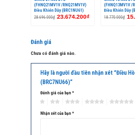
Q48MY1)
(FHNQ21MV1V /RNQ21MV1V)
(FHNQ13MV1V /
C1NU61)
Điều Khiển Dây (BRC1NU61)
Điều Khiển Dây 
60.350
₫
23.674.200
₫
15
28.696.000
₫
18.770.000
₫
Đánh giá
Chưa có đánh giá nào.
Hãy là người đầu tiên nhận xét “Điều
(BRC7NU66)”
Đánh giá của bạn
*
1
2
3
4
5
Nhận xét của bạn
*