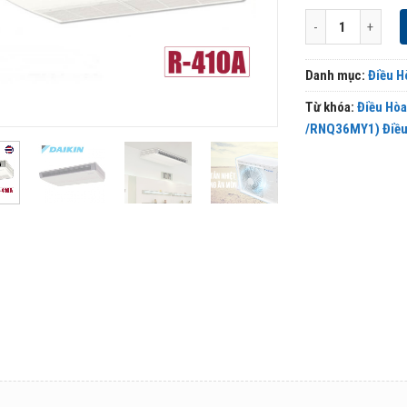
Điều Hòa Áp Trần 
Danh mục:
Điều H
Từ khóa:
Điều Hò
/RNQ36MY1) Điều