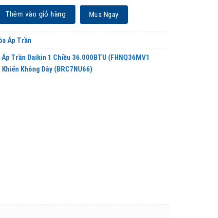
Daikin 1 Chiều 36.000BTU (FHNQ36MV1 /RNQ36MY1) Điều Khiển Không Dây
Thêm vào giỏ hàng
Mua Ngay
òa Áp Trần
a Áp Trần Daikin 1 Chiều 36.000BTU (FHNQ36MV1
 Khiển Không Dây (BRC7NU66)