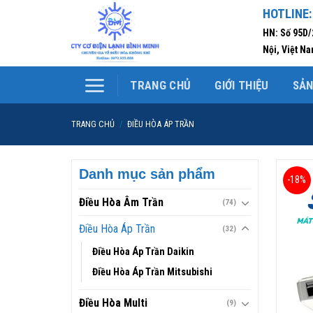
Skip
HOTLINE:
to
HN: Số 95D
content
Nội, Việt N
TRANG CHỦ
GIỚI THIỆU
SẢ
TRANG CHỦ
/
ĐIỀU HÒA ÁP TRẦN
Danh mục sản phẩm
-18%
Điều Hòa Âm Trần
(74)
Điều Hòa Áp Trần
(32)
Điều Hòa Áp Trần Daikin
Điều Hòa Áp Trần Mitsubishi
Điều Hòa Multi
(9)