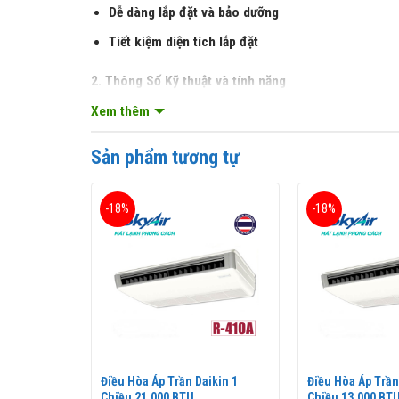
Dễ dàng lắp đặt và bảo dưỡng
Tiết kiệm diện tích lắp đặt
2. Thông Số Kỹ thuật và tính năng
Xem thêm
Điều hòa áp trần 1 chiều 36.000BTU (FHNQ36MV1/
chuyền hiện đại tiến tiến của Nhật Bản.
Sản phẩm tương tự
Điều hòa áp trần 1 chiều 36.000BTU (
FHNQ36MV1
Dòng
điều hòa thương mại
rất phù hợp với nhiều 
-18%
-18%
ikin 1
Điều Hòa Áp Trần Daikin 1
Điều Hòa Áp Trần
Chiều 21.000 BTU
Chiều 13.000 BT