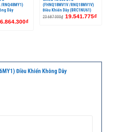
 /RNQ48MY1)
(FHNQ18MV1V /RNQ18MV1V)
ông Dây
Điều Khiển Dây (BRC1NU61)
19.541.775
₫
23.687.000
₫
6.864.300
₫
36MY1) Điều Khiển Không Dây