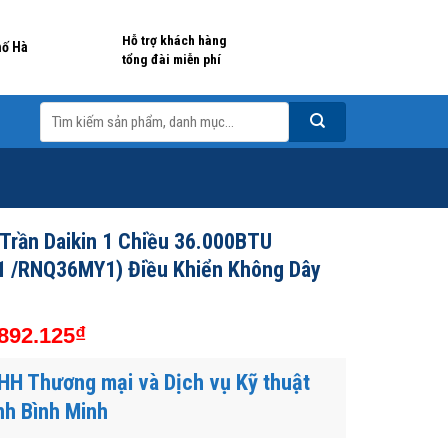
Hỗ trợ khách hàng
hố Hà
tổng đài miễn phí
Tìm
kiếm:
 Trần Daikin 1 Chiều 36.000BTU
 /RNQ36MY1) Điều Khiển Không Dây
₫
892.125
HH Thương mại và Dịch vụ Kỹ thuật
nh Bình Minh