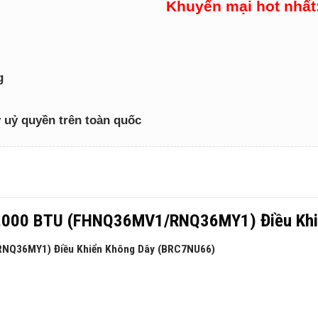
Khuyến mại hot nhất
g
lý uỷ quyền trên toàn quốc
u 36.000 BTU (FHNQ36MV1/RNQ36MY1) Điều Kh
RNQ36MY1) Điều Khiển Không Dây (BRC7NU66)