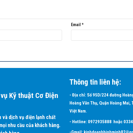
Email
*
ng đầu trên thế giới. Daikin nổi tiếng với dòng điều hòa thương mại,
n lắp đặt cho công trình của mình.
NQ36MV1/RNQ36MY1:
Thông tin liên hệ:
hiều, Model
FHNQ36MV1
là thương hiệu điều hòa hàng đầu Nhật Bản, 
 tạo nên sản phẩm
điều hòa áp trần Daikin
mang lại những giá trị thiế
vụ Kỹ thuật Cơ Điện
- Địa chỉ: Số 95D/224 đường Hoàn
Hoàng Văn Thụ, Quận Hoàng Mai, 
 biệt đồng bộ với nhiều Model khác nhau tạo nên tính linh hoạt tro
Việt Nam.
 gió không nghiêng khiến cho bụi bẩn không thể bám dính và tránh tìn
và dịch vụ điện lạnh chất
y.
- Hotline:
0972935888
hoặc
033
 mọi nhu cầu của khách hàng.
-Gmail:
kinhdoanhbinhminh82@gm