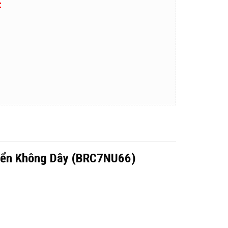
:
iển Không Dây (BRC7NU66)