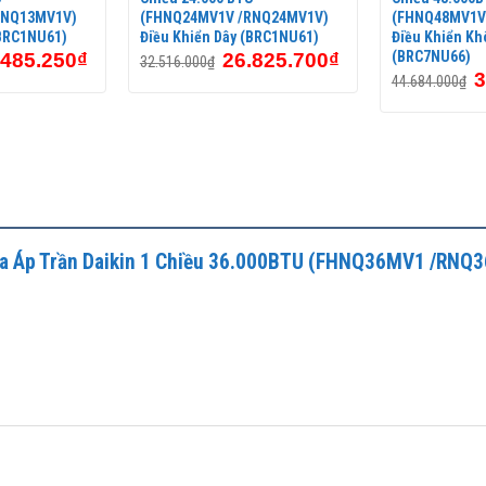
RNQ13MV1V)
(FHNQ24MV1V /RNQ24MV1V)
(FHNQ48MV1V
(BRC1NU61)
Điều Khiển Dây (BRC1NU61)
Điều Khiển Kh
(BRC7NU66)
.485.250
₫
26.825.700
₫
32.516.000
₫
3
44.684.000
₫
 Hòa Áp Trần Daikin 1 Chiều 36.000BTU (FHNQ36MV1 /RNQ