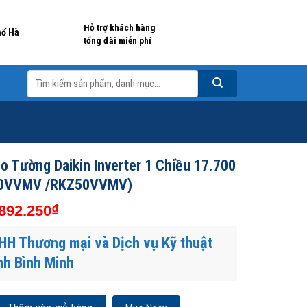
Hỗ trợ khách hàng
hố Hà
tổng đài miễn phí
Tìm
kiếm:
o Tường Daikin Inverter 1 Chiều 17.700
50VVMV /RKZ50VVMV)
₫
892.250
HH Thương mại và Dịch vụ Kỹ thuật
nh Bình Minh
ng Daikin Inverter 1 Chiều 17.700 BTU (FTKZ50VVMV /RKZ50VVMV) số lượ