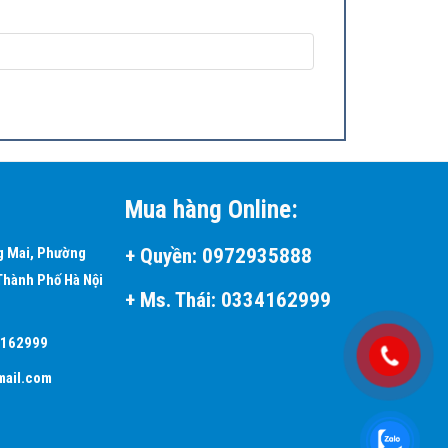
Mua hàng Online:
òng electron ở tốc độ cao. Những electron va chạm
+
Quyền:
0972935888
g Mai, Phường
Thành Phố Hà Nội
+ Ms. Thái:
0334162999
ạo bầu không khí trong lành.
4162999
ail.com