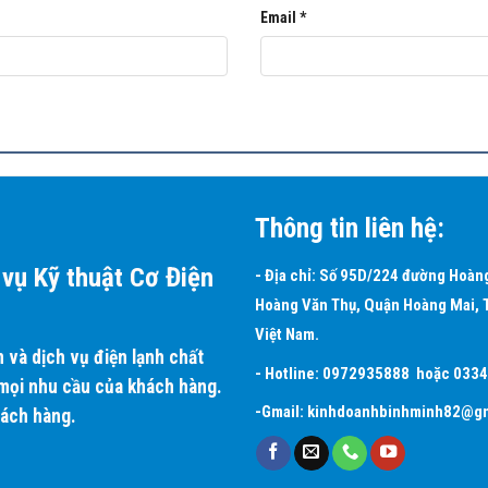
Email
*
Quyền Của Daikin
Thông tin liên hệ:
ám trên phin lọc dưới hình thức phóng điện plasma, tạo ra những d
vụ Kỹ thuật Cơ Điện
- Địa chỉ: Số 95D/224 đường Hoàn
n hủy mạnh.
Hoàng Văn Thụ, Quận Hoàng Mai, 
Việt Nam.
ng 24 giờ và có khả năng vô hiệu hóa 99% vi-rút trong vòng 1 giờ, t
và dịch vụ điện lạnh chất
- Hotline:
0972935888
hoặc
033
 mọi nhu cầu của khách hàng.
-Gmail:
kinhdoanhbinhminh82@gm
hách hàng.