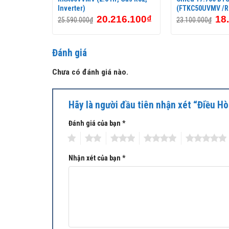
Inverter)
(FTKC50UVMV /
Công nghệ Inverter vận hành bền bỉ, ổn định với thời
18.100
₫
20.216.100
₫
18
25.590.000
₫
23.100.000
₫
Sử dụng công nghệ Inverter trong vận hành, chiếc đ
kiệm đáng kể năng lượng, được Bộ Công Thương đánh g
Đánh giá
Chưa có đánh giá nào.
Hãy là người đầu tiên nhận xét “Điều
Đánh giá của bạn
*
1
2
3
4
5
Nhận xét của bạn
*