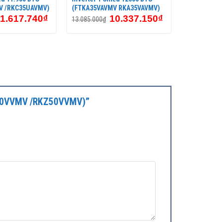
V /RKC35UAVMV)
(FTKA35VAVMV RKA35VAVMV)
1.617.740
₫
10.337.150
₫
13.085.000
₫
, hoạt động nhanh chóng, ổn định nhưng vẫn tiết
TKZ50VVMV /RKZ50VVMV)”