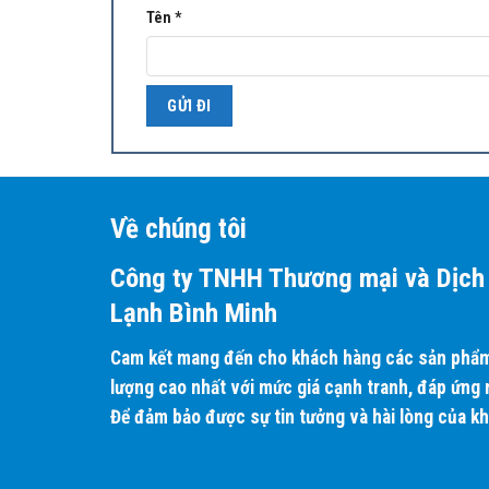
Tên
*
Chuẩn lọc khí – Streamer, Công Nghệ Lọc Khí Độc 
Về chúng tôi
Công nghệ Streamer
phân hủy vi khuẩn và nấm mốc b
Công ty TNHH Thương mại và Dịch 
và kết hợp với nitơ và oxy để tạo ra các phân tử phâ
Lạnh Bình Minh
Nhờ vậy, Streamer sẽ loại bỏ 99.9% nấm mốc trong vò
Cam kết mang đến cho khách hàng các sản phẩm 
lượng cao nhất với mức giá cạnh tranh, đáp ứng
Để đảm bảo được sự tin tưởng và hài lòng của k