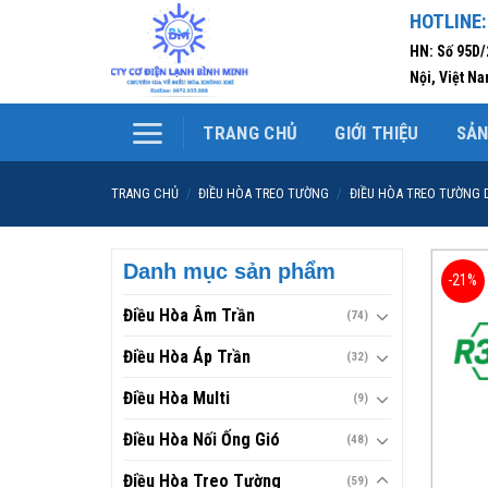
Skip
HOTLINE:
to
HN: Số 95D
content
Nội, Việt N
TRANG CHỦ
GIỚI THIỆU
SẢ
TRANG CHỦ
/
ĐIỀU HÒA TREO TƯỜNG
/
ĐIỀU HÒA TREO TƯỜNG 
Danh mục sản phẩm
-21%
Điều Hòa Âm Trần
(74)
Điều Hòa Áp Trần
(32)
Điều Hòa Multi
(9)
Điều Hòa Nối Ống Gió
(48)
Điều Hòa Treo Tường
(59)