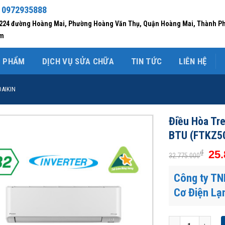
 0972935888
/224 đường Hoàng Mai, Phường Hoàng Văn Thụ, Quận Hoàng Mai, Thành P
am
N PHẨM
DỊCH VỤ SỬA CHỮA
TIN TỨC
LIÊN HỆ
DAIKIN
Điều Hòa Tre
BTU (FTKZ
₫
25.
32.775.000
Công ty TN
Cơ Điện Lạ
Điều Hòa Treo Tườ