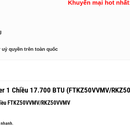
Khuyến mại hot nhất
g
lý uỷ quyền trên toàn quốc
erter 1 Chiều 17.700 BTU (FTKZ50VVMV/RKZ
1 chiều FTKZ50VVMV/RKZ50VVMV
 nhanh.