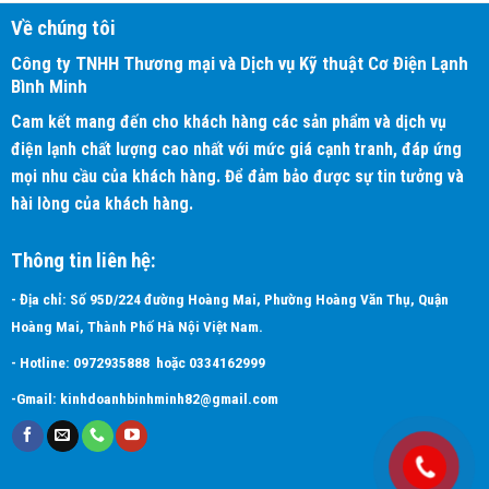
Chuẩn lọc khí – Streamer công nghệ lọc không khí độc quyền của
Về chúng tôi
Daikin
Công ty TNHH Thương mại và Dịch vụ Kỹ thuật Cơ Điện Lạnh
Bình Minh
Công nghệ Streamer
làm sạch không khí độc đáo của Daikin, với cơ
chế giải phóng các electron tốc độ cao va chạm với oxy, nitơ, hơi nước
Cam kết mang đến cho khách hàng các sản phẩm và dịch vụ
trong không khí giúp tạo ra các phần tử có đặc tính phân hủy mạnh
điện lạnh chất lượng cao nhất với mức giá cạnh tranh, đáp ứng
mẽ, tác động ức chế các chất gây mùi, các tác nhân gây ô nhiễm như
mọi nhu cầu của khách hàng. Để đảm bảo được sự tin tưởng và
vi khuẩn, vi rút, nấm mốc, phấn hoa, mạt bụi và các PM2.5 trong
hài lòng của khách hàng.
các thành phần gây dị ứng.
Thông tin liên hệ:
- Địa chỉ: Số 95D/224 đường Hoàng Mai, Phường Hoàng Văn Thụ, Quận
Hoàng Mai, Thành Phố Hà Nội Việt Nam.
- Hotline:
0972935888
hoặc
0334162999
-Gmail:
kinhdoanhbinhminh82@gmail.com