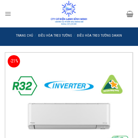
Skip
to
content
TRANG CHỦ
/
ĐIỀU HÒA TREO TƯỜNG
/
ĐIỀU HÒA TREO TƯỜNG DAIKIN
-21%