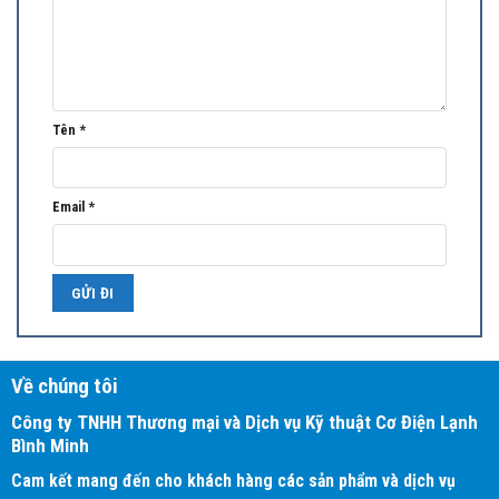
Máy
điều hòa
hoạt động liên tục ở chế độ công suất cao để đạt
được nhiệt độ làm lạnh nhanh trong vòng 15 phút.
Tên
*
Email
*
Về chúng tôi
Công ty TNHH Thương mại và Dịch vụ Kỹ thuật Cơ Điện Lạnh
Bình Minh
Cam kết mang đến cho khách hàng các sản phẩm và dịch vụ