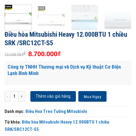
Điều hòa Mitsubishi Heavy 12.000BTU 1 chiều
SRK /SRC12CT-S5
8.700.000
₫
₫
10.598.984
Công ty TNHH Thương mại và Dịch vụ Kỹ thuật Cơ Điện
Lạnh Bình Minh
Điều hòa Mitsubishi Heavy 12.000BTU 1 chiều SRK /SRC12CT-S5 số lượng
Thêm vào giỏ hàng
Mua Ngay
Danh mục:
Điều Hoà Treo Tường Mitsubishi
Từ khóa:
Điều hòa Mitsubishi Heavy 12.000BTU 1 chiều
SRK/SRC12CT-S5