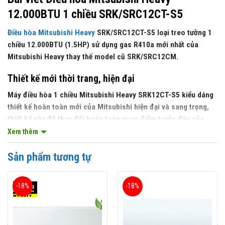
12.000BTU 1 chiều SRK/SRC12CT-S5
Điều hòa Mitsubishi Heavy
SRK/SRC12CT-S5
loại treo tường 1
chiều 12.000BTU (1.5HP) sử dụng gas R410a mới nhất của
Mitsubishi Heavy thay thế model cũ SRK/SRC12CM.
Thiết kế mới thời trang, hiện đại
Máy điều hòa 1 chiều Mitsubishi Heavy
SRK12CT-S5
kiểu dáng
thiết kế hoàn toàn mới của Mitsubishi hiện đại và sang trọng,
thiết kế này đã thay đổi hoàn toàn quan điểm trước đây của
người tiêu dùng về
Mitsubishi Heavy
đó là “bảo thủ” hay”ngại
Xem thêm
thay đổi”. Chính sự thay đổi này chúng tôi tin rằng
Mitsubishi
Heavy SRK/SRC12CT-S5
sẽ tạo lên dấu mốc góp phần tăng
Sản phẩm tương tự
trưởng thị phần trong thời gian tới đủ sức cạnh tranh với các
tên tuổi lớn Panasonic N12WKH-8, Daikin FTF35UV1V…
-18%
-18%