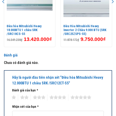
Điều hòa Mitsubishi Heavy
Điều Hòa Mitsubishi Heavy
18.000BTU 1 chiều SRK
Inverter 2 Chiều 9.000 BTU (SRK
/SRC18CS-S5
/SRC25ZSPS-S5)
13.420.000
₫
9.750.000
₫
16.349.238
₫
11.878.172
₫
Đánh giá
Chưa có đánh giá nào.
Hãy là người đầu tiên nhận xét “Điều hòa Mitsubishi Heavy
12.000BTU 1 chiều SRK /SRC12CT-S5”
Đánh giá của bạn
*
1
2
3
4
5
Mitsubishi Heavy tiếp tục khẳng định giá trị công
nghệ hàng đầu Nhật Bản.
Nhận xét của bạn
*
Chế độ làm lạnh nhanh