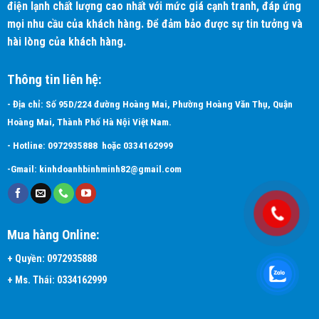
điện lạnh chất lượng cao nhất với mức giá cạnh tranh, đáp ứng
mọi nhu cầu của khách hàng. Để đảm bảo được sự tin tưởng và
hài lòng của khách hàng.
Chế độ phân phối gió tự động 3D (3 chiều)
Thông tin liên hệ:
Bạn có thể lựa chọn chế độ làm lạnh tốt nhất, phân phối gió tự
động khắp phòng đều đặn khi sử dụng chế độ 3D trên
- Địa chỉ: Số 95D/224 đường Hoàng Mai, Phường Hoàng Văn Thụ, Quận
remote. Chế độ 3D auto được lập trình chỉ 1 nút nhấn với 3 chế
Hoàng Mai, Thành Phố Hà Nội Việt Nam.
độ quạt (1 cánh đảo dọc và 2 cánh đảo ngang) tạo nên 3 luồng
- Hotline:
0972935888
hoặc
0334162999
gió được điều khiển độc lập. Luồng gió êm thổi đều và trải rộng
-Gmail:
kinhdoanhbinhminh82@gmail.com
đến tận những nơi xa.
Mua hàng Online:
+
Quyền:
0972935888
+ Ms. Thái:
0334162999