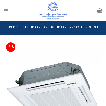
Skip
to
content
TRANG CHỦ
/
ĐIỀU HÒA ÂM TRẦN
/
ĐIỀU HÒA ÂM TRẦN CASSETTE MITSUBISHI
-21%