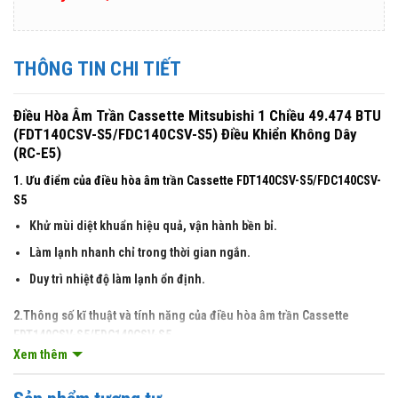
THÔNG TIN CHI TIẾT
Điều Hòa Âm Trần Cassette Mitsubishi 1 Chiều 49.474 BTU
(FDT140CSV-S5/FDC140CSV-S5) Điều Khiển Không Dây
(RC-E5)
1. Ưu điểm của điều hòa âm trần Cassette FDT140CSV-S5/FDC140CSV-
S5
Khử mùi diệt khuẩn hiệu quả, vận hành bền bỉ.
Làm lạnh nhanh chỉ trong thời gian ngắn.
Duy trì nhiệt độ làm lạnh ổn định.
2.Thông số kĩ thuật và tính năng của điều hòa âm trần Cassette
FDT140CSV-S5/FDC140CSV-S5
Xem thêm
Điều hòa âm trần Mitsubishi Heavy 1 chiều 49.474 BTU
FDT140CSV-
S5/FDC140CSV-S5
gas R410a model mới nhất được hãng Mitsubishi