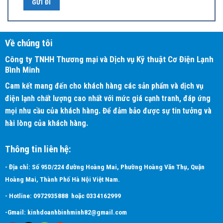
Về chúng tôi
Công ty TNHH Thương mại và Dịch vụ Kỹ thuật Cơ Điện Lạnh
Bình Minh
Cam kết mang đến cho khách hàng các sản phẩm và dịch vụ
điện lạnh chất lượng cao nhất với mức giá cạnh tranh, đáp ứng
mọi nhu cầu của khách hàng. Để đảm bảo được sự tin tưởng và
Cảm biến hồng ngoại mang đến sự thoải mái & tiết kiệm điện năng
hài lòng của khách hàng.
Trang bị cảm biến hồng ngoại – Công nghệ này tương tự nhưng công
nghệ cảm biến Econavi của Panasonic và cảm biến mắt thần của
Thông tin liên hệ:
Daikin đã ứng dụng ở máy điều hòa treo tường. Tuy nhiên đến nay ở
phân khúc máy điều hòa âm trần thì chỉ có Mitsubishi Heavy và Daikin
- Địa chỉ: Số 95D/224 đường Hoàng Mai, Phường Hoàng Văn Thụ, Quận
ứng dụng công nghệ tuyệt vời này.
Hoàng Mai, Thành Phố Hà Nội Việt Nam.
Cảm biến chuyển động được trang bị ở góc mặt panel giúp kiểm soát
- Hotline:
0972935888
hoặc
0334162999
công suất và tự động tắt máy khi không cảm biến được sự hoạt động
-Gmail:
kinhdoanhbinhminh82@gmail.com
của người trong phòng trong 12 giờ. Nhờ cảm biến chuyển động