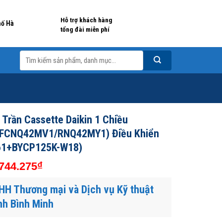
Hỗ trợ khách hàng
hố Hà
tổng đài miễn phí
Tìm
kiếm:
Trần Cassette Daikin 1 Chiều
(FCNQ42MV1/RNQ42MY1) Điều Khiển
61+BYCP125K-W18)
₫
744.275
HH Thương mại và Dịch vụ Kỹ thuật
nh Bình Minh