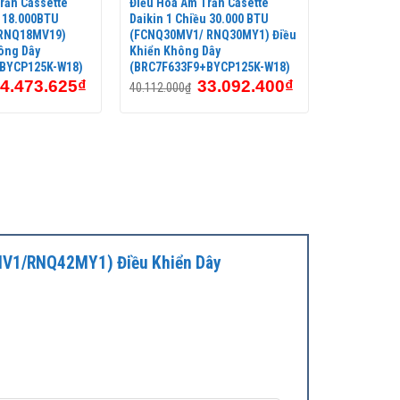
rần Cassette
Điều Hòa Âm Trần Casette
u 18.000BTU
Daikin 1 Chiều 30.000 BTU
RNQ18MV19)
(FCNQ30MV1/ RNQ30MY1) Điều
ông Dây
Khiển Không Dây
BYCP125K-W18)
(BRC7F633F9+BYCP125K-W18)
4.473.625
₫
33.092.400
₫
40.112.000
₫
2MV1/RNQ42MY1) Điều Khiển Dây