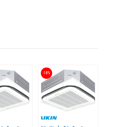
 thuộc dòng điều hòa công trình được sản xuất
iều hòa thương mại này rất phù hợp sử dụng cho các
-18%
18) sử dụng loại gas R410 giúp cho chiếc
điều hòa
phòng, phòng họp hay nhà hàng khách sạn…
 trong đó điều hòa âm trần cassette là sản phẩm được