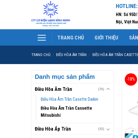
Skip
HOTLINE:
to
HN: Số 95D
content
Nội, Việt N
TRANG CHỦ
GIỚI THIỆU
SẢ
TRANG CHỦ
/
ĐIỀU HÒA ÂM TRẦN
/
ĐIỀU HÒA ÂM TRẦN CASETTE
Danh mục sản phẩm
-18%
Điều Hòa Âm Trần
(74)
Điều Hòa Âm Trần Casette Daikin
Điều Hòa Âm Trần Cassette
Mitsubishi
Điều Hòa Áp Trần
(32)