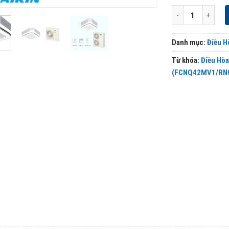
Điều Hòa Âm Trần
Danh mục:
Điều H
Từ khóa:
Điều Hòa
(FCNQ42MV1/RNQ