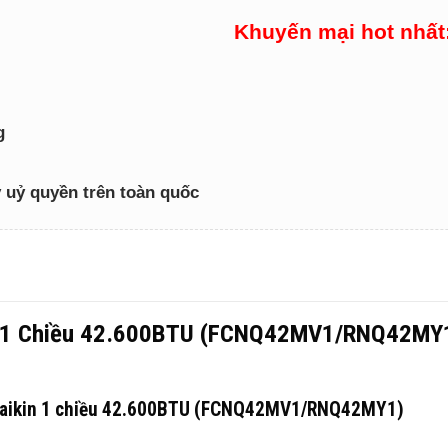
Khuyến mại hot nhất
g
lý uỷ quyền trên toàn quốc
in 1 Chiều 42.600BTU (FCNQ42MV1/RNQ42MY1
n Daikin 1 chiều 42.600BTU (FCNQ42MV1/RNQ42MY1)