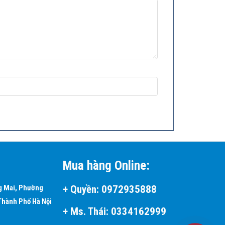
Mua hàng Online:
không gian.
+
Quyền:
0972935888
g Mai, Phường
Thành Phố Hà Nội
+ Ms. Thái:
0334162999