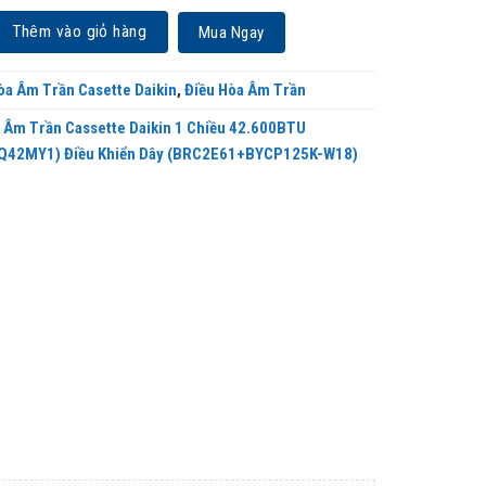
 Cassette Daikin 1 Chiều 42.600BTU (FCNQ42MV1/RNQ42MY1) Điều Khiển D
Thêm vào giỏ hàng
Mua Ngay
òa Âm Trần Casette Daikin
,
Điều Hòa Âm Trần
 Âm Trần Cassette Daikin 1 Chiều 42.600BTU
42MY1) Điều Khiển Dây (BRC2E61+BYCP125K-W18)