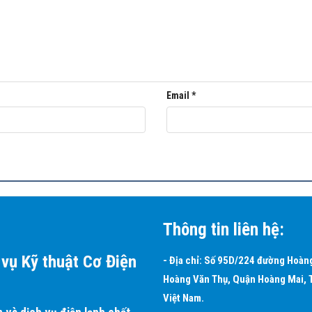
hất 360 độ
u do gió lùa gây ra.
Email
*
Thông tin liên hệ:
ảm bảo tính thẩm mỹ khi nhiều thiết bị được lắp đặt trong cùng một 
vụ Kỹ thuật Cơ Điện
- Địa chỉ: Số 95D/224 đường Hoàn
Y1)
Hoàng Văn Thụ, Quận Hoàng Mai, 
Việt Nam.