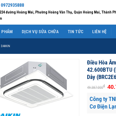
 0972935888
/224 đường Hoàng Mai, Phường Hoàng Văn Thụ, Quận Hoàng Mai, Thành P
am
N PHẨM
DỊCH VỤ SỬA CHỮA
TIN TỨC
LIÊN HỆ
 DAIKIN
Điều Hòa Âm 
42.600BTU 
Dây (BRC2E
₫
40.
49.387.000
Công ty TN
Cơ Điện Lạ