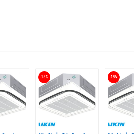
BTU
(FCNQ42MV1/RNQ42MY1) điều khiển dây (BRC2E61+BYCP125K-W18)
của Nhật Bản. Với mức công suất 42.600BTU tương ứng với 5 HP dòng đ
-18%
-18%
BTU (
FCNQ42MV1/RNQ42MY1
) điều khiển dây (BRC2E61+BYCP125K-W
nhiều công trình từ phòng khách, phòng ăn của tư gia cho tới văn 
g đầu trên thế giới. Daikin nổi tiếng với dòng điều hòa công trình,
 chọn lắp đặt cho công trình của mình.