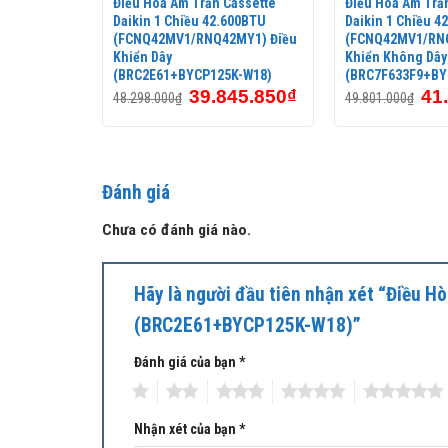
asette
Điều Hòa Âm Trần Cassette
Điều Hòa Âm Trầ
00 BTU
Daikin 1 Chiều 42.600BTU
Daikin 1 Chiều 4
6MV19)
(FCNQ42MV1/RNQ42MY1) Điều
(FCNQ42MV1/RNQ
Khiển Dây
Khiển Không Dây
K-W18)
(BRC2E61+BYCP125K-W18)
(BRC7F633F9+BY
39.845.850
₫
41
48.298.000
₫
49.801.000
₫
33.650
₫
Đánh giá
Chưa có đánh giá nào.
Hãy là người đầu tiên nhận xét “Điều
(BRC2E61+BYCP125K-W18)”
Đánh giá của bạn
*
1
2
3
4
5
Nhận xét của bạn
*