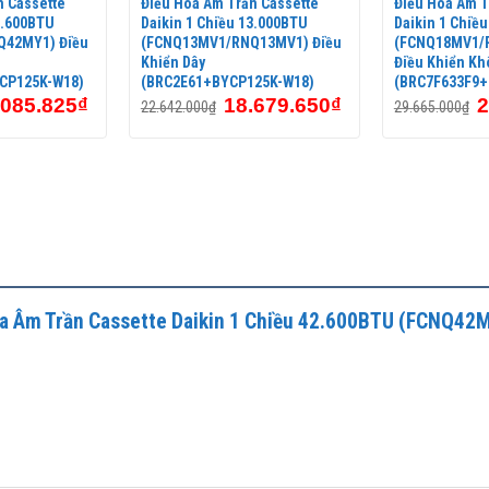
n Cassette
Điều Hòa Âm Trần Cassette
Điều Hòa Âm T
2.600BTU
Daikin 1 Chiều 13.000BTU
Daikin 1 Chiề
42MY1) Điều
(FCNQ13MV1/RNQ13MV1) Điều
(FCNQ18MV1/
Khiển Dây
Điều Khiển Kh
CP125K-W18)
(BRC2E61+BYCP125K-W18)
(BRC7F633F9+
.085.825
₫
18.679.650
₫
2
22.642.000
₫
29.665.000
₫
 Hòa Âm Trần Cassette Daikin 1 Chiều 42.600BTU (FCNQ4