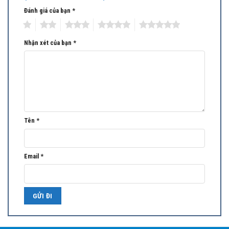
Đánh giá của bạn
*
1
2
3
4
5
Tránh nhiệt độ không đồng đều và cảm giác khó chịu do gió lùa
Nhận xét của bạn
*
gây ra.
Hướng thổi tròn phân bổ nhiệt độ đồng đều
Dễ dàng thích ứng với mọi không gian lắp đặt
Kiểu dáng nhỏ gọn, vận hành êm ái
Lắp đặt dễ dàng và nhanh chóng
Tên
*
Dễ dàng bảo dưỡng
Mặt nạ vuông đồng nhất cho tất cả các công suất đảm bảo tính
thẩm mỹ khi nhiều thiết bị được lắp đặt trong cùng một không
Email
*
gian.
Tính năng chính của điều hòa
(FCNQ36MV1/RNQ36MV1)
Dàn lạnh đa dạng:
Điều hòa Daikin
đáp ứng mọi nhu cầu khách hàng với dãy sản