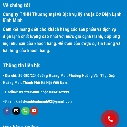
phẩm đa dạng phong phú nhiều chủng loại (
Dàn lạnh cassette âm
Về chúng tôi
trần
, dàn lạnh áp trần, dàn lạnh nối ống gió, dàn lạnh tủ đứng đặt
Công ty TNHH Thương mại và Dịch vụ Kỹ thuật Cơ Điện Lạnh
sàn) và nguồn điện (1 pha và 3 pha).
Bình Minh
Cánh tản nhiệt dàn nóng được xử lý chống ăn mòn:
Cam kết mang đến cho khách hàng các sản phẩm và dịch vụ
điện lạnh chất lượng cao nhất với mức giá cạnh tranh, đáp ứng
Để nâng cao độ bền bằng cách cải thiện khả năng chịu đựng ăn
mọi nhu cầu của khách hàng. Để đảm bảo được sự tin tưởng và
mòn do muối và ô nhiễm không khí, dàn trao đổi nhiệt được xử lý
hài lòng của khách hàng.
chống ăn mòn (đã được xử lý sơ bộ bằng acryl) được sử dụng cho
dàn trao đổi nhiệt tại dàn nóng.
Thông tin liên hệ:
Dễ dàng lắp đặt và bảo dưỡng:
- Địa chỉ: Số 95D/224 đường Hoàng Mai, Phường Hoàng Văn Thụ, Quận
Môi chất lạnh nạp sẵn đến 15m ống (Áp dụng với model RNQ30-
Hoàng Mai, Thành Phố Hà Nội Việt Nam.
48M). Dễ bố trí nhờ nối ống theo 4 hướng (Áp dụng với model
- Hotline:
0972935888
hoặc
0334162999
RNQ30-48M).
-Gmail:
kinhdoanhbinhminh82@gmail.com
Điều khiển điều hướng từ xa dễ sử dụng với tính năng Lập lịch hàng
tuần:
Đơn giản, thiết kế hiện đại với màu trắng tươi phù hợp với mọi thiết