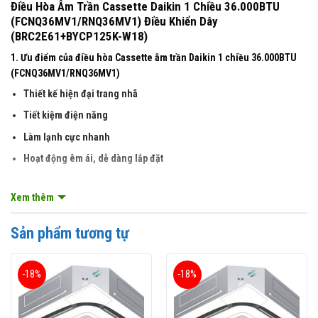
Điều Hòa Âm Trần Cassette Daikin 1 Chiều 36.000BTU
(FCNQ36MV1/RNQ36MV1) Điều Khiển Dây
(BRC2E61+BYCP125K-W18)
1. Ưu điểm của điều hòa Cassette âm trần Daikin 1 chiều 36.000BTU
(FCNQ36MV1/RNQ36MV1)
Thiết kế hiện đại trang nhã
Tiết kiệm điện năng
Làm lạnh cực nhanh
Hoạt động êm ái, dễ dàng lắp đặt
2. Thông số kĩ thuật và tính năng
Xem thêm
+
Điều hòa cassette âm trần
Daikin 1 chiều 36.000BTU
(FCNQ36MV1/RNQ36MV1) điều khiển dây (BRC2E61+BYCP125K-W18)
Sản phẩm tương tự
thuộc dòng điều hòa công trình được sản xuất tại Thái Lan trên dây
chuyền hiện đại tiến tiến của Nhật Bản. Với mức công suất 36.000BTU
tương ứng với 4 HP chiếc
điều hòa âm trần cassette Daikin
này rất phù
-18%
-18%
hợp sử dụng cho các căn hộ có diện tích trung bình vào khoảng
45m2.