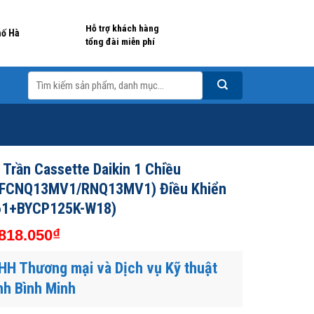
Hỗ trợ khách hàng
hố Hà
tổng đài miễn phí
Tìm
kiếm:
Trần Cassette Daikin 1 Chiều
(FCNQ13MV1/RNQ13MV1) Điều Khiển
61+BYCP125K-W18)
₫
818.050
HH Thương mại và Dịch vụ Kỹ thuật
nh Bình Minh