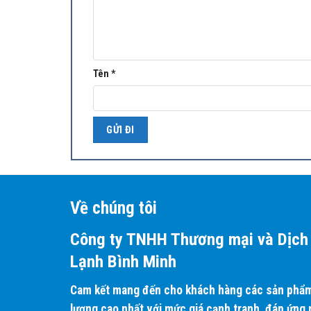
Chuẩn mực mới từ dàn lạnh Cassette thổi gió đồng n
Tránh nhiệt độ không đồng đều và cảm giác khó ch
Tên
*
Hướng thổi tròn phân bổ nhiệt độ đồng đều
Dễ dàng thích ứng với mọi không gian lắp đặt
Kiểu dáng nhỏ gọn, vận hành êm ái
Lắp đặt dễ dàng và nhanh chóng
Dễ dàng bảo dưỡng
Mặt nạ vuông đồng nhất cho tất cả các công suất 
Về chúng tôi
Công ty TNHH Thương mại và Dịch 
Lạnh Bình Minh
Cam kết mang đến cho khách hàng các sản phẩm 
lượng cao nhất với mức giá cạnh tranh, đáp ứng