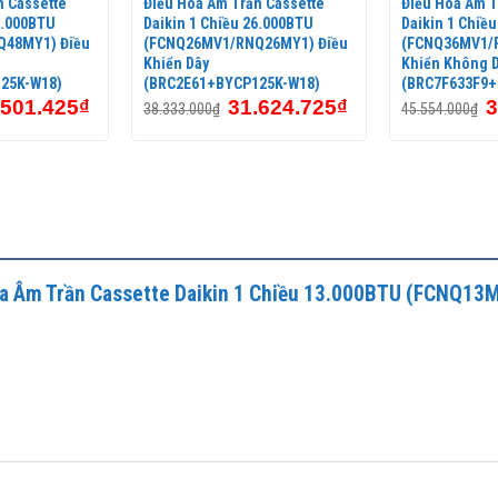
n Cassette
Điều Hòa Âm Trần Cassette
Điều Hòa Âm T
8.000BTU
Daikin 1 Chiều 26.000BTU
Daikin 1 Chiề
48MY1) Điều
(FCNQ26MV1/RNQ26MY1) Điều
(FCNQ36MV1/
Khiển Dây
Khiển Không 
25K-W18)
(BRC2E61+BYCP125K-W18)
(BRC7F633F9+
.501.425
₫
31.624.725
₫
3
38.333.000
₫
45.554.000
₫
 Hòa Âm Trần Cassette Daikin 1 Chiều 13.000BTU (FCNQ1