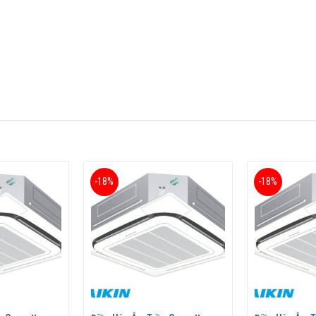
 (
FCNQ13MV1/RNQ13MV1
) điều khiển dây (BRC2E61+BYCP125K-W18) 
t Bản. Với mức công suất 13.000BTU tương ứng với 1.5 HP phù hợp sử 
-18%
-18%
(
FCNQ13MV1
) điều khiển dây (BRC2E61+BYCP125K-W18) sử dụng lo
ới nhiều công trình từ phòng khách, phòng ăn của tư gia cho tới v
ầu trên thế giới. Daikin nổi tiếng với dòng điều hòa công trình, tron
ắp đặt cho công trình của mình.