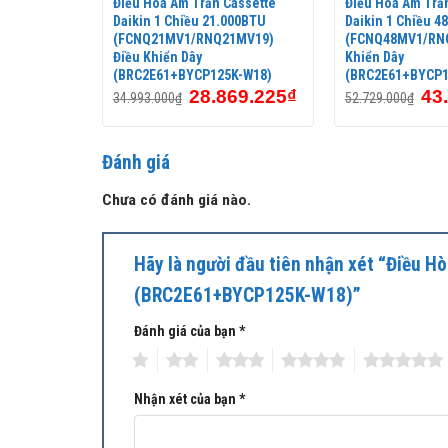
assette
Điều Hòa Âm Trần Cassette
Điều Hòa Âm Trầ
000BTU
Daikin 1 Chiều 21.000BTU
Daikin 1 Chiều 4
MY1) Điều
(FCNQ21MV1/RNQ21MV19)
(FCNQ48MV1/RNQ
Điều Khiển Dây
Khiển Dây
K-W18)
(BRC2E61+BYCP125K-W18)
(BRC2E61+BYCP1
42.075
₫
28.869.225
₫
43
34.993.000
₫
52.729.000
₫
Đánh giá
Chưa có đánh giá nào.
Hãy là người đầu tiên nhận xét “Điều
(BRC2E61+BYCP125K-W18)”
Đánh giá của bạn
*
1
2
3
4
5
Nhận xét của bạn
*