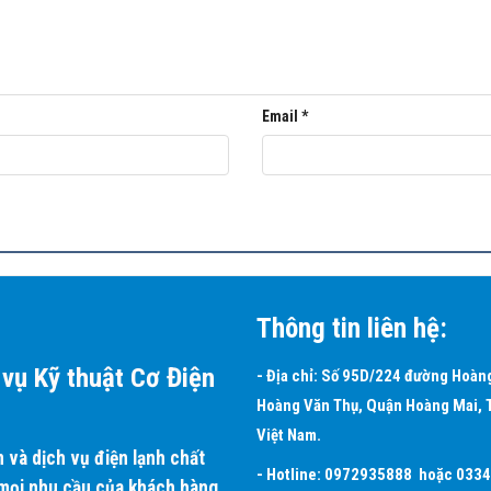
hất 360 độ
ịu do gió lùa gây ra.
Email
*
đảm bảo tính thẩm mỹ khi nhiều thiết bị được lắp đặt trong cùng một
Thông tin liên hệ:
vụ Kỹ thuật Cơ Điện
- Địa chỉ: Số 95D/224 đường Hoàn
Hoàng Văn Thụ, Quận Hoàng Mai, 
Việt Nam.
và dịch vụ điện lạnh chất
- Hotline:
0972935888
hoặc
033
 mọi nhu cầu của khách hàng.