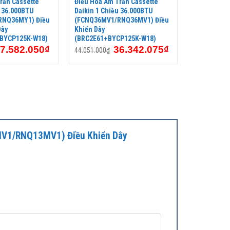
rần Cassette
Điều Hòa Âm Trần Cassette
u 36.000BTU
Daikin 1 Chiều 36.000BTU
RNQ36MY1) Điều
(FCNQ36MV1/RNQ36MV1) Điều
Dây
Khiển Dây
BYCP125K-W18)
(BRC2E61+BYCP125K-W18)
7.582.050
₫
36.342.075
₫
44.051.000
₫
3MV1/RNQ13MV1) Điều Khiển Dây