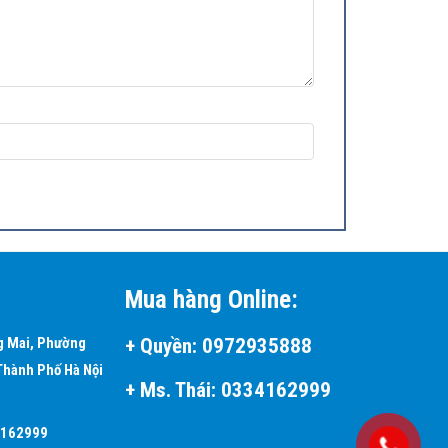
 không gian.
Mua hàng Online:
+
Quyền:
0972935888
g Mai, Phường
Thành Phố Hà Nội
+ Ms. Thái:
0334162999
4162999