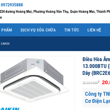
 0972935888
/224 đường Hoàng Mai, Phường Hoàng Văn Thụ, Quận Hoàng Mai, Thành P
am
N PHẨM
DỊCH VỤ SỬA CHỮA
TIN TỨC
LIÊN HỆ
 DAIKIN
Điều Hòa Âm 
13.000BTU 
Dây (BRC2E
₫
20.
25.234.000
Công ty TN
Cơ Điện Lạ