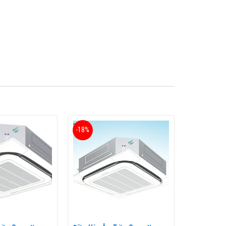
thuộc dòng điều hòa công trình được sản xuất tại
dụng cho các căn hộ có diện tích trung bình vào
-18%
ại gas R410 giúp cho chiếc
điều hòa Daikin
này hoạt
ăn phòng, phòng họp hay nhà hàng khách sạn…
g đó
điều hòa âm trần cassette
là sản phẩm được rất