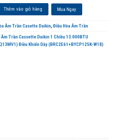
 Cassette Daikin 1 Chiều 13.000BTU (FCNQ13MV1/RNQ13MV1) Điều Khiển D
Thêm vào giỏ hàng
Mua Ngay
òa Âm Trần Casette Daikin
,
Điều Hòa Âm Trần
 Âm Trần Cassette Daikin 1 Chiều 13.000BTU
13MV1) Điều Khiển Dây (BRC2E61+BYCP125K-W18)