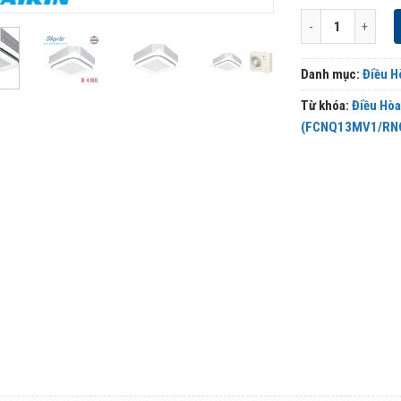
Điều Hòa Âm Trần
Danh mục:
Điều H
Từ khóa:
Điều Hòa
(FCNQ13MV1/RNQ