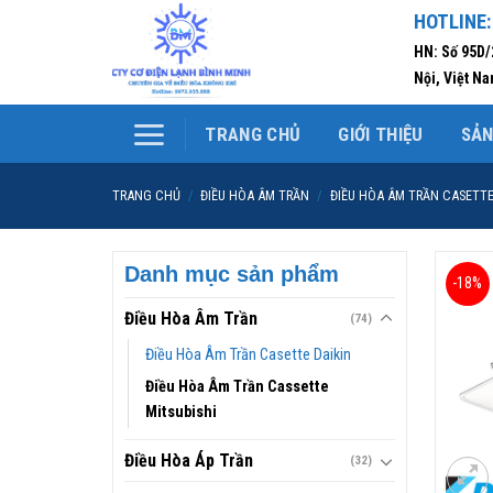
Skip
HOTLINE:
to
HN: Số 95D
content
Nội, Việt N
TRANG CHỦ
GIỚI THIỆU
SẢ
TRANG CHỦ
/
ĐIỀU HÒA ÂM TRẦN
/
ĐIỀU HÒA ÂM TRẦN CASETTE
Danh mục sản phẩm
-18%
Điều Hòa Âm Trần
(74)
Điều Hòa Âm Trần Casette Daikin
Điều Hòa Âm Trần Cassette
Mitsubishi
Điều Hòa Áp Trần
(32)