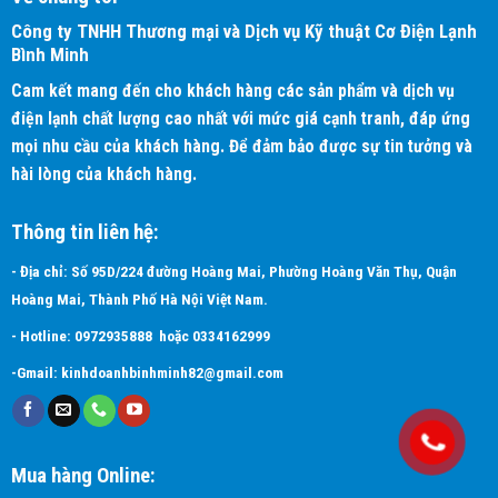
Công ty TNHH Thương mại và Dịch vụ Kỹ thuật Cơ Điện Lạnh
Bình Minh
Cam kết mang đến cho khách hàng các sản phẩm và dịch vụ
điện lạnh chất lượng cao nhất với mức giá cạnh tranh, đáp ứng
mọi nhu cầu của khách hàng. Để đảm bảo được sự tin tưởng và
hài lòng của khách hàng.
Thông tin liên hệ:
- Địa chỉ: Số 95D/224 đường Hoàng Mai, Phường Hoàng Văn Thụ, Quận
Hoàng Mai, Thành Phố Hà Nội Việt Nam.
Tính năng chính của điều hòa (
FCNQ30MV1
)
- Hotline:
0972935888
hoặc
0334162999
Dàn lạnh đa dạng:
-Gmail:
kinhdoanhbinhminh82@gmail.com
Điều hòa Daikin
đáp ứng mọi nhu cầu khách hàng với dãy sản
phẩm đa dạng phong phú nhiều chủng loại (Dàn lạnh cassette âm
trần, dàn lạnh áp trần, dàn lạnh nối ống gió, dàn lạnh tủ đứng đặt
sàn) và nguồn điện (1 pha và 3 pha).
Mua hàng Online: