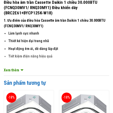
Điều hòa âm trần Cassette Daikin 1 chiều 30.000BTU
(FCNQ30MV1/ RNQ30MY1) Điều khiển dây
(BRC2E61+BYCP125K-W18)
1. Ưu điểm của điều hòa Cassette âm trần Daikin 1 chiều 30.000BTU
(FCNQ30MV1/ RNQ30MY1)
Làm lạnh cực nhanh
Thiết kế hiện đại trang nhã
Hoạt động êm ái, dễ dàng lắp đặt
Tiết kiệm điện năng hiệu quả
2. Thông số kĩ thuật và tính năng
Xem thêm
Điều hòa Casette
âm trần đa hướng thổi Daikin 1 chiều 30.000 Btu
(
FCNQ30MV1/RNQ30MY1
) điều khiển dây (BRC2E61+BYCP125K-
Sản phẩm tương tự
W18) thuộc dòng điều hòa công trình được sản xuất tại Thái Lan
trên dây chuyền hiện đại tiến tiến của Nhật Bản. Với mức công suất
30.000BTU tương ứng với 3.5 HP thì chiếc điều hòa thương mại này
-18%
-18%
rất phù hợp sử dụng cho các căn hộ có diện tích trung bình vào
khoảng 40m2.