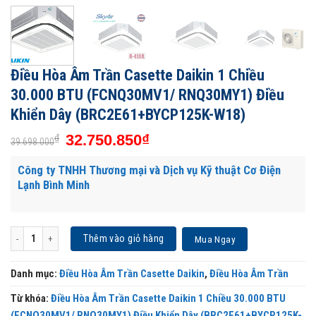
Điều Hòa Âm Trần Casette Daikin 1 Chiều
30.000 BTU (FCNQ30MV1/ RNQ30MY1) Điều
Khiển Dây (BRC2E61+BYCP125K-W18)
32.750.850
₫
₫
39.698.000
Công ty TNHH Thương mại và Dịch vụ Kỹ thuật Cơ Điện
Lạnh Bình Minh
Điều Hòa Âm Trần Casette Daikin 1 Chiều 30.000 BTU (FCNQ30MV1/ RNQ30MY1) 
Thêm vào giỏ hàng
Mua Ngay
Danh mục:
Điều Hòa Âm Trần Casette Daikin
,
Điều Hòa Âm Trần
Từ khóa:
Điều Hòa Âm Trần Casette Daikin 1 Chiều 30.000 BTU
(FCNQ30MV1/ RNQ30MY1) Điều Khiển Dây (BRC2E61+BYCP125K-