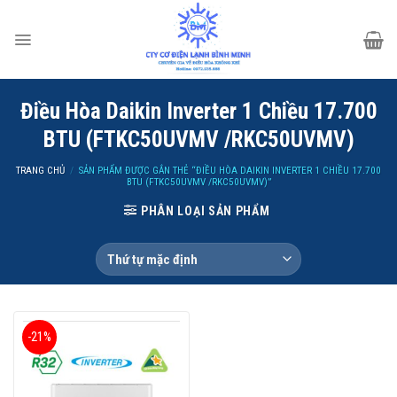
Skip
to
content
Điều Hòa Daikin Inverter 1 Chiều 17.700
BTU (FTKC50UVMV /RKC50UVMV)
TRANG CHỦ
/
SẢN PHẨM ĐƯỢC GẮN THẺ “ĐIỀU HÒA DAIKIN INVERTER 1 CHIỀU 17.700
BTU (FTKC50UVMV /RKC50UVMV)”
PHÂN LOẠI SẢN PHẨM
-21%